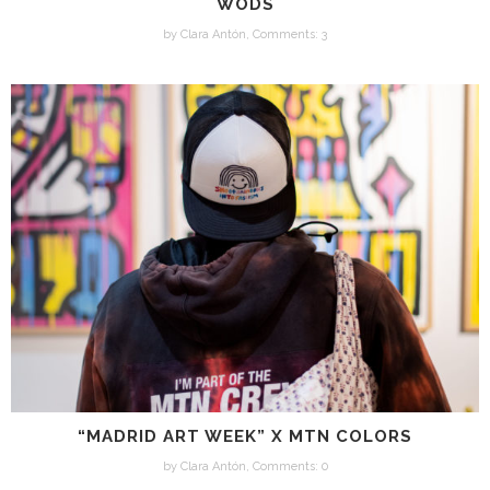
WODS
by
Clara Antón
,
Comments: 3
“MADRID ART WEEK” X MTN COLORS
by
Clara Antón
,
Comments: 0