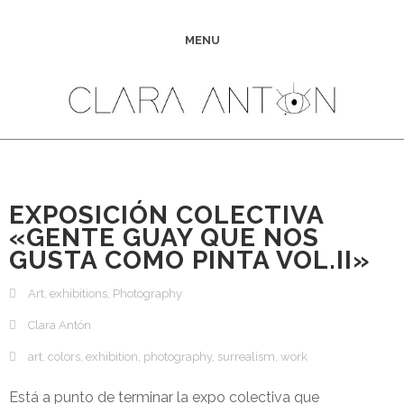
MENU
EXPOSICIÓN COLECTIVA
«GENTE GUAY QUE NOS
GUSTA COMO PINTA VOL.II»
Art
,
exhibitions
,
Photography
Clara Antón
art
,
colors
,
exhibition
,
photography
,
surrealism
,
work
Está a punto de terminar la expo colectiva que