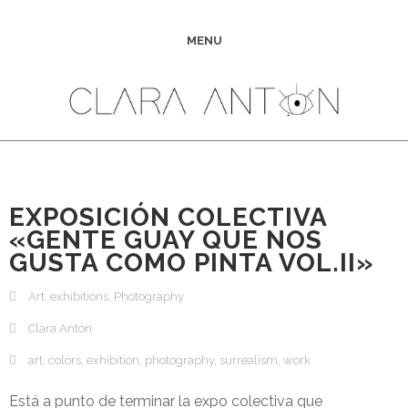
MENU
EXPOSICIÓN COLECTIVA
«GENTE GUAY QUE NOS
GUSTA COMO PINTA VOL.II»
Art
,
exhibitions
,
Photography
Clara Antón
art
,
colors
,
exhibition
,
photography
,
surrealism
,
work
Está a punto de terminar la expo colectiva que