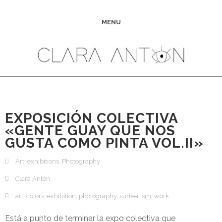
MENU
EXPOSICIÓN COLECTIVA
«GENTE GUAY QUE NOS
GUSTA COMO PINTA VOL.II»
Art
,
exhibitions
,
Photography
Clara Antón
art
,
colors
,
exhibition
,
photography
,
surrealism
,
work
Está a punto de terminar la expo colectiva que