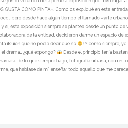
 segundo volumen de la primera exposición que tuvo lugar al
USTA COMO PINTA«. Como os expliqué en esta entrada al
 poco… pero desde hace algún tiempo el llamado «arte urban
, y sí, esta exposición siempre se plantea desde un punto de 
olaboradora de la entidad, decidieron darme un espacio de 
nta ilsuión que no podía decir que no
! Y como siempre, yo 
ga el drama… ¿qué expongo?
Desde el principio tenía bastan
arcase de lo que siempre hago, fotografía urbana, con un 
irme, que hablase de mí, enseñar todo aquello que me parec