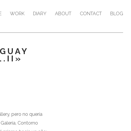
E
WORK
DIARY
ABOUT
CONTACT
BLOG
 GUAY
.II»
lery, pero no quería
 Galería, Contorno