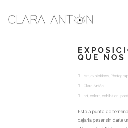
EXPOSIC
QUE NOS 
Art
,
exhibitions
,
Photogra
Clara Antón
art
,
colors
,
exhibition
,
pho
Está a punto de termina
dejarla pasar sin darle 