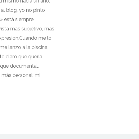
lí mismo hacía un año:
 blog, yo no pinto
o» está siempre
vista más subjetivo, más
expresión.Cuando me lo
me lanzo a la piscina,
te claro que queria
toque documental.
e más personal: mi