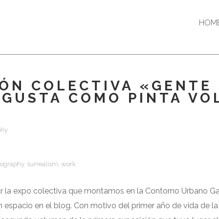
HOM
IÓN COLECTIVA «GENTE
GUSTA COMO PINTA VOL
phy
tography
,
surrealism
,
work
r la expo colectiva que montamos en la Contorno Urbano Gal
un espacio en el blog. Con motivo del primer año de vida de la