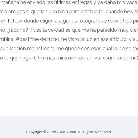
a mañana he enviado las últimas entregas y ya daba mis vaca
is amigas si querían una birra para celebrarlo, cuando he vist
o en fotos» donde eligen a algunos fotógrafos y (obvio) les 
o ¿fácil no?. Pues la verdad es que me ha parecido muy bien
bir al #bestnine de turno, he visto la luz en ese artículo, y
publicación mainstream, me quedo con esas cuatro personas
to lo que hago :). Sin más miramientos, ahí va resumen de m
Copyright © 2026 Clara Antón. All Rights Reserved.