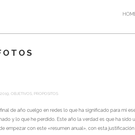
HOM
 FOTOS
2019
,
OBJETIVOS
,
PROPOSITOS
final de año cuelgo en redes lo que ha significado para mi ese
nado y lo que he perdido. Este año la verdad es que ha sido 
e empezar con este «resumen anual», con esta justificación 