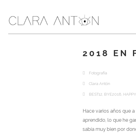
2018 EN
Fotografía
Clara Antón
BEST12
,
BYE2018
,
HAPPY
Hace varios años que a 
aprendido, lo que he ga
sabía muy bien por dond