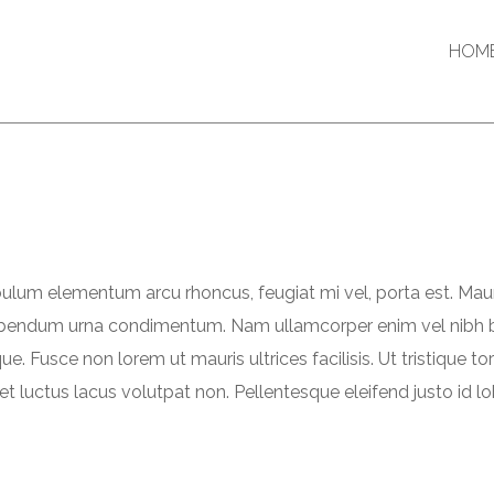
HOM
ibulum elementum arcu rhoncus, feugiat mi vel, porta est. Maur
bibendum urna condimentum. Nam ullamcorper enim vel nibh blan
neque. Fusce non lorem ut mauris ultrices facilisis. Ut tristiq
t luctus lacus volutpat non. Pellentesque eleifend justo id lo