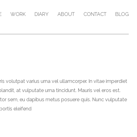
E
WORK
DIARY
ABOUT
CONTACT
BLOG
is volutpat varius urna vel ullamcorper. In vitae imperdiet
dit, at vulputate urna tincidunt. Mauris vel eros est.
ue tortor sem, eu dapibus metus posuere quis. Nunc vulputate
bortis eleifend